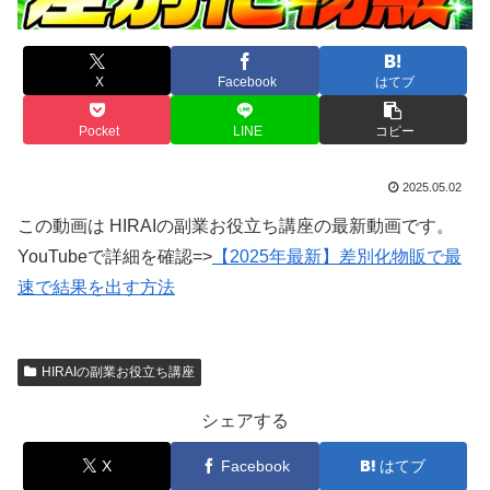
X
Facebook
はてブ
Pocket
LINE
コピー
2025.05.02
この動画は HIRAIの副業お役立ち講座の最新動画です。
YouTubeで詳細を確認=>
【2025年最新】差別化物販で最
速で結果を出す方法
HIRAIの副業お役立ち講座
シェアする
X
Facebook
はてブ