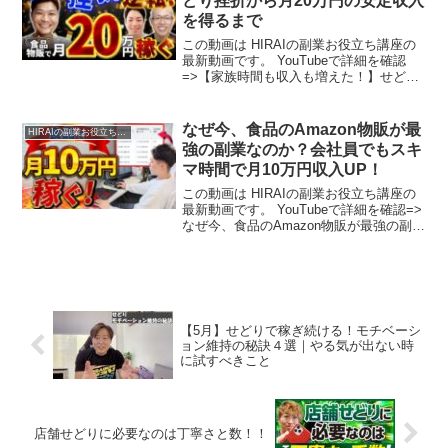
どり挫折から月20万円の安定収入
を得るまで
この動画は HIRAIの副業お役立ち講座の
最新動画です。 YouTubeで詳細を確認
=>【家族時間も収入も増えた！】せどり
挫折から月20万円の安定収入を得るまで
なぜ今、食品のAmazon物販が最
HIRAIの副業お役立ち講座
強の副業なのか？会社員でもスキ
マ時間で月10万円収入UP！
この動画は HIRAIの副業お役立ち講座の
最新動画です。 YouTubeで詳細を確認=>
なぜ今、食品のAmazon物販が最強の副業
なのか？会社員でもスキマ時間で月10万
円収入UP！
【5月】せどりで稼ぎ続ける！モチベーシ
ョン維持の秘訣４選｜やる気が出ない時
に試すべきこと
店舗せどりに必要なのは丁寧さと数！！