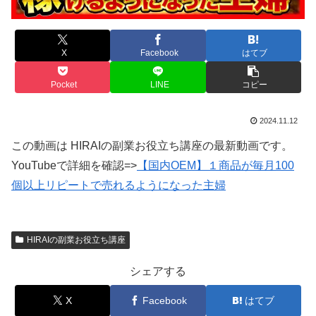
X
Facebook
はてブ
Pocket
LINE
コピー
2024.11.12
この動画は HIRAIの副業お役立ち講座の最新動画です。
YouTubeで詳細を確認=>
【国内OEM】１商品が毎月100
個以上リピートで売れるようになった主婦
HIRAIの副業お役立ち講座
シェアする
X
Facebook
はてブ