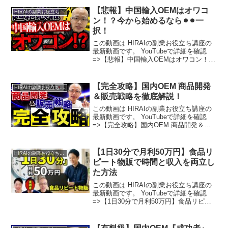
【悲報】中国輸入OEMはオワコ
HIRAIの副業お役立ち講座
ン！？今から始めるなら⚫︎⚫︎一
択！
この動画は HIRAIの副業お役立ち講座の
最新動画です。 YouTubeで詳細を確認
=>【悲報】中国輸入OEMはオワコン！？
今から始めるなら⚫︎⚫︎一択！
【完全攻略】国内OEM 商品開発
HIRAIの副業お役立ち講座
＆販売戦略を徹底解説！
この動画は HIRAIの副業お役立ち講座の
最新動画です。 YouTubeで詳細を確認
=>【完全攻略】国内OEM 商品開発＆販
売戦略を徹底解説！
【1日30分で月利50万円】食品リ
HIRAIの副業お役立ち講座
ピート物販で時間と収入を両立し
た方法
この動画は HIRAIの副業お役立ち講座の
最新動画です。 YouTubeで詳細を確認
=>【1日30分で月利50万円】食品リピー
ト物販で時間と収入を両立した方法