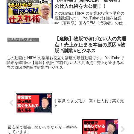
【有料級】国内OEM『成功者』
HIRAIの副業お役立ち講座
の仕入れ術を大公開！！
この動画は HIRAIの副業お役立ち講座の
最新動画です。 YouTubeで詳細を確認
=>【有料級】国内OEM『成功者』の仕入
れ術を大公開！！
【危険】物販で稼げない人の共通
HIRAIの副業お役立ち講座
点！売上が止まる本当の原因 #物
販 #副業 #ビジネス
この動画は HIRAIの副業お役立ち講座の最新動画です。 YouTubeで
詳細を確認=>【危険】物販で稼げない人の共通点！売上が止まる本
当の原因 #物販 #副業 #ビジネス
非常識でぶっ飛ぶ 高く仕入れて高く売
る
最安値で販売しているあなたが一番損を
しています。