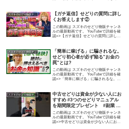
る“電脳せどり”での仕入れた方 全部見せ
ます【ガチ解説】
【ガチ返信】せどりの質問に詳し
スズキのせどり物販チャンネル
くお答えします②
この動画は スズキのせどり物販チャンネ
ルの最新動画です。 YouTubeで詳細を確
認=>【ガチ返信】せどりの質問に詳しく
お答えします②
「簡単に稼げる」に騙されるな。
スズキのせどり物販チャンネル
せどり初心者が必ず陥る"お金の
罠"とは?
この動画は スズキのせどり物販チャンネ
ルの最新動画です。 YouTubeで詳細を確
認=>「簡単に稼げる」に騙されるな。せ
どり初心者が必ず陥る"お金の罠"とは?
中古せどりは資金が少ない人にお
スズキのせどり物販チャンネル
すすめ #3つのせどりマニュアル
を期間限定プレゼント #副業 #3
つのせどりマニュアルを期間限定
この動画は スズキのせどり物販チャンネ
プレゼント
ルの最新動画です。 YouTubeで詳細を確
認=>中古せどりは資金が少ない人におす
すめ #3つのせどりマニュアルを期間限定