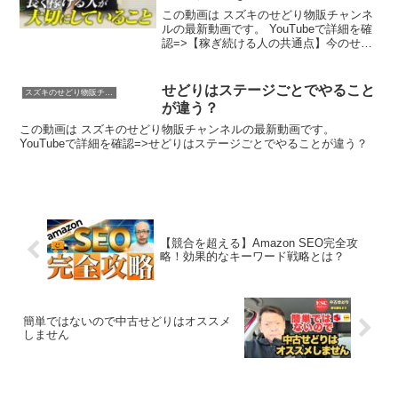
この動画は スズキのせどり物販チャンネ
ルの最新動画です。 YouTubeで詳細を確
認=>【稼ぎ続ける人の共通点】今のせど
りで結果が出る人・出ない人の“決定的”な
違い
せどりはステージごとでやること
スズキのせどり物販チャンネル
が違う？
この動画は スズキのせどり物販チャンネルの最新動画です。
YouTubeで詳細を確認=>せどりはステージごとでやることが違う？
【競合を超える】Amazon SEO完全攻
略！効果的なキーワード戦略とは？
簡単ではないので中古せどりはオススメ
しません