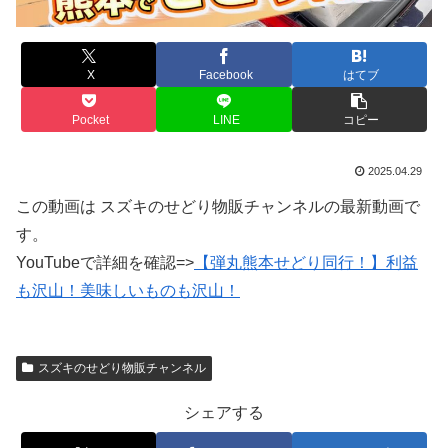
X
Facebook
はてブ
Pocket
LINE
コピー
2025.04.29
この動画は スズキのせどり物販チャンネルの最新動画で
す。
YouTubeで詳細を確認=>
【弾丸熊本せどり同行！】利益
も沢山！美味しいものも沢山！
スズキのせどり物販チャンネル
シェアする