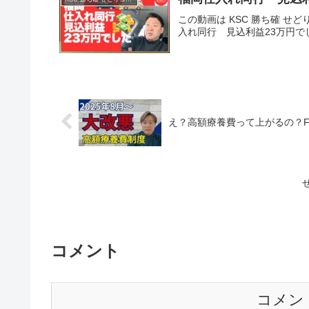
この動画は KSC 勝ち確 せど
入れ同行 見込利益23万円で
え？高額療養費って上がるの？F
コメント
コメン