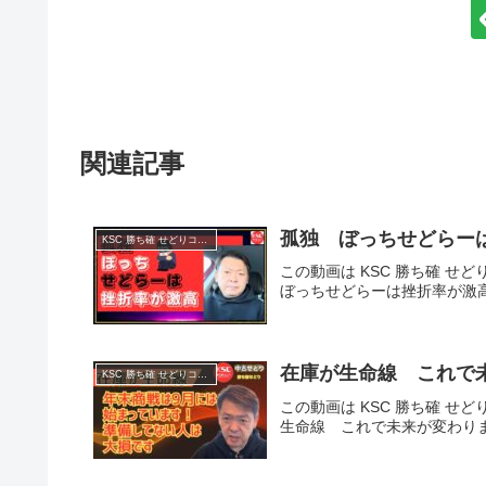
関連記事
孤独 ぼっちせどらー
KSC 勝ち確 せどりコミュニティ
この動画は KSC 勝ち確 せ
ぼっちせどらーは挫折率が激
在庫が生命線 これで
KSC 勝ち確 せどりコミュニティ
この動画は KSC 勝ち確 せど
生命線 これで未来が変わり