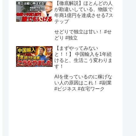
【徹底解説】ほとんどの人
が勘違いしている、物販で
年商1億円を達成させる7ス
テップ
せどりで独立は甘い！ #せ
どり #独立
【まずやってみない
と！！】 中国輸入を1年続
けると、生活こう変わりま
す！
AIを使っているのに稼げな
い人の原因はこれ！ #副業
#ビジネス #在宅ワーク