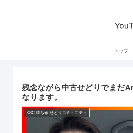
Yo
トップ
残念ながら中古せどりでまだAm
なります。
KSC 勝ち確 せどりコミュニティ