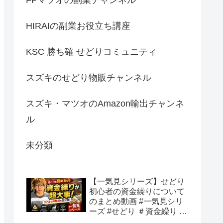
HIRAIの副業お役立ち講座
KSC 勝ち確 せどりコミュニティ
スズキのせどり物販チャンネル
スズキ・マツオのAmazon輸出チャンネ
ル
未分類
【一気見シリーズ】せどり
初心者の資金繰りについて
のまとめ動画 #一気見シリ
ーズ #せどり ＃資金繰り #
初心者