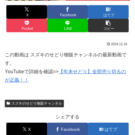
X
Facebook
はてブ
Pocket
LINE
コピー
2024.12.16
この動画は スズキのせどり物販チャンネルの最新動画で
す。
YouTubeで詳細を確認=>
【年末せどり】全部売り切るの
が正義！！
スズキのせどり物販チャンネル
シェアする
X
Facebook
はてブ