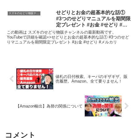
せどりとお金の超基本的な話①
スズキのせどり物販チャンネル
#3つのせどりマニュアルを期間限
定プレゼント #お金 #せどり #メ
ルカリ
この動画は スズキのせどり物販チャンネルの最新動画です。
YouTubeで詳細を確認=>せどりとお金の超基本的な話① #3つのせど
りマニュアルを期間限定プレゼント #お金 #せどり #メルカリ
値札の日付検索。キーパのギザギザ。販
売履歴。Amazon。全て要りません！
【Amazon輸出】為替の関係について
コメント