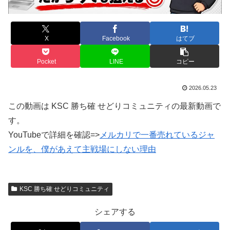
X
Facebook
はてブ
Pocket
LINE
コピー
2026.05.23
この動画は KSC 勝ち確 せどりコミュニティの最新動画で
す。
YouTubeで詳細を確認=>
メルカリで一番売れているジャ
ンルを、僕があえて主戦場にしない理由
KSC 勝ち確 せどりコミュニティ
シェアする