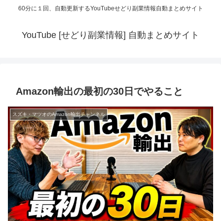
60分に１回、自動更新するYouTubeせどり副業情報自動まとめサイト
YouTube [せどり副業情報] 自動まとめサイト
Amazon輸出の最初の30日でやること
スズキ・マツオのAmazon輸出チャンネル