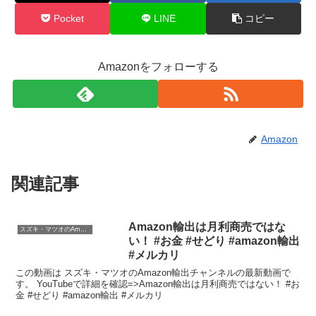
Pocket
LINE
コピー
Amazonをフォローする
Amazon
関連記事
Amazon輸出は月利商売ではな
スズキ・マツオのAmazon輸出チャンネル
い！ #お金 #せどり #amazon輸出
#メルカリ
この動画は スズキ・マツオのAmazon輸出チャンネルの最新動画で
す。 YouTubeで詳細を確認=>Amazon輸出は月利商売ではない！ #お
金 #せどり #amazon輸出 #メルカリ