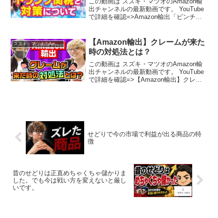
この動画は スズキ・マツオのAmazon輸
出チャンネルの最新動画です。 YouTube
で詳細を確認=>Amazon輸出「ピンチか
チャンスか？トランプ関税
【Amazon輸出】クレームが来た
スズキ・マツオのAmazon輸出チャンネル
時の対処法とは？
この動画は スズキ・マツオのAmazon輸
出チャンネルの最新動画です。 YouTube
で詳細を確認=>【Amazon輸出】クレー
ムが来た時の対処法とは？
せどりで今の市場で利益が出る商品の特
徴
昔のせどりは正直めちゃくちゃ儲かりま
した。でも今は戦い方を変えないと厳し
いです。