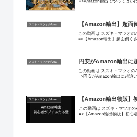
=>Amazon輸出でやっては
【Amazon輸出】超面
スズキ・マツオのAmazon輸出チャンネル
この動画は スズキ・マツオのA
=>【Amazon輸出】超面倒く
円安がAmazon輸出
スズキ・マツオのAmazon輸出チャンネル
この動画は スズキ・マツオのA
=>円安がAmazon輸出に超追
【Amazon輸出物販】
スズキ・マツオのAmazon輸出チャンネル
この動画は スズキ・マツオのA
=>【Amazon輸出物販】初心