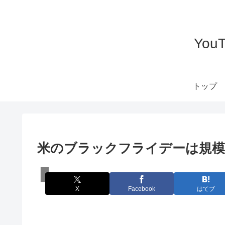
Yo
トップ
米のブラックフライデーは規模
スズキ・マツオのAmazon輸出チャンネル
X
Facebook
はてブ