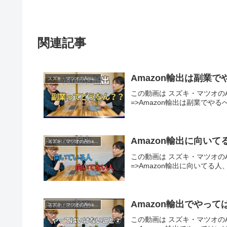
関連記事
Amazon輸出は副業て
スズキ・マツオのAmazon輸出チャンネル
この動画は スズキ・マツオのA
=>Amazon輸出は副業でや
Amazon輸出に向い
スズキ・マツオのAmazon輸出チャンネル
この動画は スズキ・マツオのA
=>Amazon輸出に向いてる
Amazon輸出でやっ
スズキ・マツオのAmazon輸出チャンネル
この動画は スズキ・マツオのA