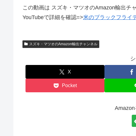
この動画は スズキ・マツオのAmazon輸出
YouTubeで詳細を確認=>
米のブラックフライテ
スズキ・マツオのAmazon輸出チャンネル
シ
X
Pocket
Amaz