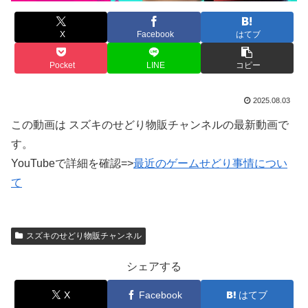
X
Facebook
はてブ
Pocket
LINE
コピー
2025.08.03
この動画は スズキのせどり物販チャンネルの最新動画で
す。
YouTubeで詳細を確認=>
最近のゲームせどり事情につい
て
スズキのせどり物販チャンネル
シェアする
X
Facebook
はてブ