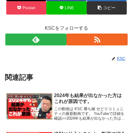
Pocket
LINE
コピー
KSCをフォローする
KSC
関連記事
2024年も結果が出なかった方は
KSC 勝ち確 せどりコミュニティ
これが原因です。
この動画は KSC 勝ち確 せどりコミュニ
ティの最新動画です。 YouTubeで詳細を
確認=>2024年も結果が出なかった方はこ
れが原因です。