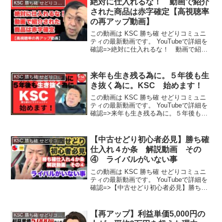
絶対に仕入れるな！ 動画で紹介
KSC 勝ち確 せどりコミュニティ
された商品は赤字確定【高視聴率
の再アップ動画】
この動画は KSC 勝ち確 せどりコミュニ
ティの最新動画です。 YouTubeで詳細を
確認=>絶対に仕入れるな！ 動画で紹介
された商品は赤字確定【高視聴率の再ア
ップ動画】
来年も生き残る為に。５年後も生
KSC 勝ち確 せどりコミュニティ
き抜く為に。KSC 始めます！
この動画は KSC 勝ち確 せどりコミュニ
ティの最新動画です。 YouTubeで詳細を
確認=>来年も生き残る為に。５年後も生
き抜く為に。KSC 始めます！
【中古せどり初心者必見】勝ち確
KSC 勝ち確 せどりコミュニティ
仕入れ４か条 解説動画 その
④ ライバルがいない事
この動画は KSC 勝ち確 せどりコミュニ
ティの最新動画です。 YouTubeで詳細を
確認=>【中古せどり初心者必見】勝ち確
仕入れ４か条 解説動画 その④ ライ
バルがいない事
【再アップ】利益単価5,000円の
KSC 勝ち確 せどりコミュニティ