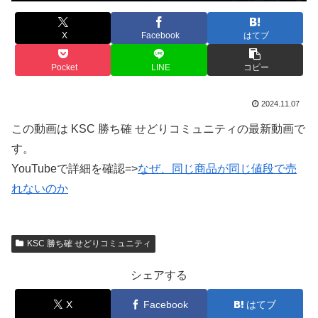
X
Facebook
はてブ
Pocket
LINE
コピー
2024.11.07
この動画は KSC 勝ち確 せどりコミュニティの最新動画で
す。
YouTubeで詳細を確認=>
なぜ、同じ商品が同じ値段で売
れないのか
KSC 勝ち確 せどりコミュニティ
シェアする
X
Facebook
はてブ