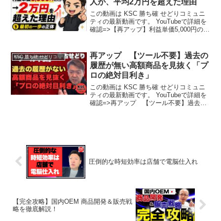
人が、平均2万円を超えた理由
この動画は KSC 勝ち確 せどりコミュニ
ティの最新動画です。 YouTubeで詳細を
確認=>【再アップ】利益単価5,000円の人
が、平均2万円を超えた理由
再アップ 【ツール不要】過去の
KSC 勝ち確 せどりコミュニティ
履歴が無い高額商品を見抜く「プ
ロの絶対目利き」
この動画は KSC 勝ち確 せどりコミュニ
ティの最新動画です。 YouTubeで詳細を
確認=>再アップ 【ツール不要】過去の
履歴が無い高額商品を見抜く「プロの絶
対目利き」
圧倒的な時短効率は店舗で電脳仕入れ
【完全攻略】国内OEM 商品開発＆販売戦
略を徹底解説！