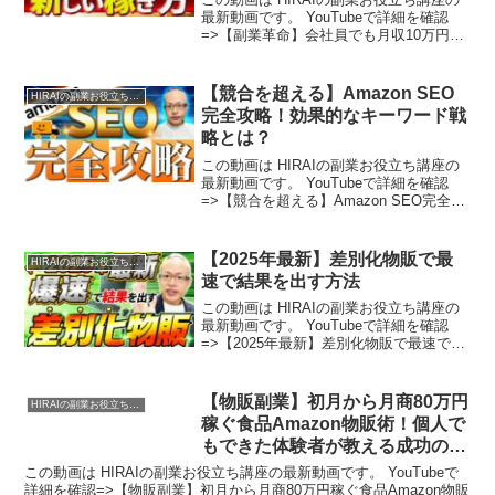
最新動画です。 YouTubeで詳細を確認
=>【副業革命】会社員でも月収10万円以
上！Amazon食品物販で始める新しい稼ぎ
方
【競合を超える】Amazon SEO
HIRAIの副業お役立ち講座
完全攻略！効果的なキーワード戦
略とは？
この動画は HIRAIの副業お役立ち講座の
最新動画です。 YouTubeで詳細を確認
=>【競合を超える】Amazon SEO完全攻
略！効果的なキーワード戦略とは？
【2025年最新】差別化物販で最
HIRAIの副業お役立ち講座
速で結果を出す方法
この動画は HIRAIの副業お役立ち講座の
最新動画です。 YouTubeで詳細を確認
=>【2025年最新】差別化物販で最速で結
果を出す方法
【物販副業】初月から月商80万円
HIRAIの副業お役立ち講座
稼ぐ食品Amazon物販術！個人で
もできた体験者が教える成功の秘
訣
この動画は HIRAIの副業お役立ち講座の最新動画です。 YouTubeで
詳細を確認=>【物販副業】初月から月商80万円稼ぐ食品Amazon物販