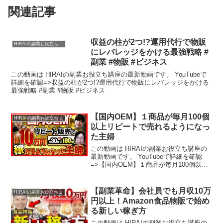
関連記事
収益の柱が2つ!?運用代行で物販
HIRAIの副業お役立ち講座
にレバレッジをかける最強戦略 #
副業 #物販 #ビジネス
この動画は HIRAIの副業お役立ち講座の最新動画です。 YouTubeで
詳細を確認=>収益の柱が2つ!?運用代行で物販にレバレッジをかける
最強戦略 #副業 #物販 #ビジネス
【国内OEM】１商品が毎月100個
HIRAIの副業お役立ち講座
以上リピートで売れるようになっ
た主婦
この動画は HIRAIの副業お役立ち講座の
最新動画です。 YouTubeで詳細を確認
=>【国内OEM】１商品が毎月100個以上
リピートで売れるようになった主婦
【副業革命】会社員でも月収10万
HIRAIの副業お役立ち講座
円以上！Amazon食品物販で始め
る新しい稼ぎ方
この動画は HIRAIの副業お役立ち講座の