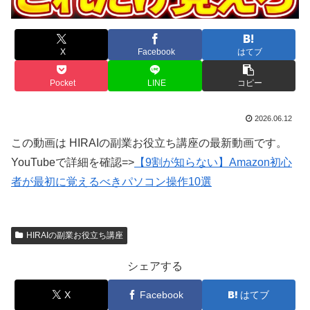
X
Facebook
はてブ
Pocket
LINE
コピー
2026.06.12
この動画は HIRAIの副業お役立ち講座の最新動画です。
YouTubeで詳細を確認=>
【9割が知らない】Amazon初心
者が最初に覚えるべきパソコン操作10選
HIRAIの副業お役立ち講座
シェアする
X
Facebook
はてブ