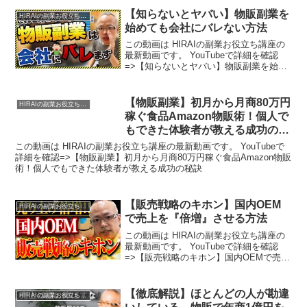
【知らないとヤバい】物販副業を
HIRAIの副業お役立ち講座
始めても会社にバレない方法
この動画は HIRAIの副業お役立ち講座の
最新動画です。 YouTubeで詳細を確認
=>【知らないとヤバい】物販副業を始め
ても会社にバレない方法
【物販副業】初月から月商80万円
HIRAIの副業お役立ち講座
稼ぐ食品Amazon物販術！個人で
もできた体験者が教える成功の秘
訣
この動画は HIRAIの副業お役立ち講座の最新動画です。 YouTubeで
詳細を確認=>【物販副業】初月から月商80万円稼ぐ食品Amazon物販
術！個人でもできた体験者が教える成功の秘訣
【販売戦略のキホン】国内OEM
HIRAIの副業お役立ち講座
で売上を『倍増』させる方法
この動画は HIRAIの副業お役立ち講座の
最新動画です。 YouTubeで詳細を確認
=>【販売戦略のキホン】国内OEMで売上
を『倍増』させる方法
【徹底解説】ほとんどの人が勘違
HIRAIの副業お役立ち講座