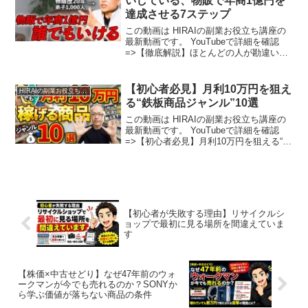
いしている、物販で年商1億円を
達成させる7ステップ
この動画は HIRAIの副業お役立ち講座の
最新動画です。 YouTubeで詳細を確認
=>【徹底解説】ほとんどの人が勘違いし
ている、物販で年商1億円を達成させる7
ステップ
【初心者必見】月利10万円を狙え
HIRAIの副業お役立ち講座
る“鉄板商品ジャンル”10選
この動画は HIRAIの副業お役立ち講座の
最新動画です。 YouTubeで詳細を確認
=>【初心者必見】月利10万円を狙える“鉄
板商品ジャンル”10選
【初心者が失敗する理由】リサイクルシ
ョップで最初に見る場所を間違えていま
す
【株価×中古せどり】なぜ47年前のウォ
ークマンが今でも売れるのか？SONYか
ら学ぶ価値が落ちない商品の条件