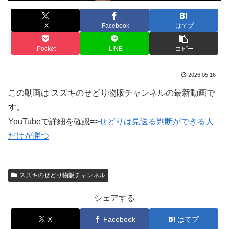
X
Facebook
はてブ
Pocket
LINE
コピー
2026.05.16
この動画は スズキのせどり物販チャンネルの最新動画で
す。
YouTubeで詳細を確認=>
せどりは見送る判断ができる人
だけが勝つ
スズキのせどり物販チャンネル
シェアする
X
Facebook
はてブ