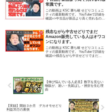
常識です。
この動画は KSC 勝ち確 せどりコミュニ
ティの最新動画です。 YouTubeで詳細を
確認=>中古品が新品より高く売れるのは
常識です。
残念ながら中古せどりでまだ
KSC 勝ち確 せどりコミュニティ
Amazon販売している人はオワコ
ンになります。
この動画は KSC 勝ち確 せどりコミュニ
ティの最新動画です。 YouTubeで詳細を
確認=>残念ながら中古せどりでまだ
Amazon販売している人はオワコンになり
ます。
【伸び悩んでいる人必見】数字を見ない
物販が、迷い・先延ばし・挫折を生む理
由
【実録】開始３か月 デカオモせどり
利益35万の裏側