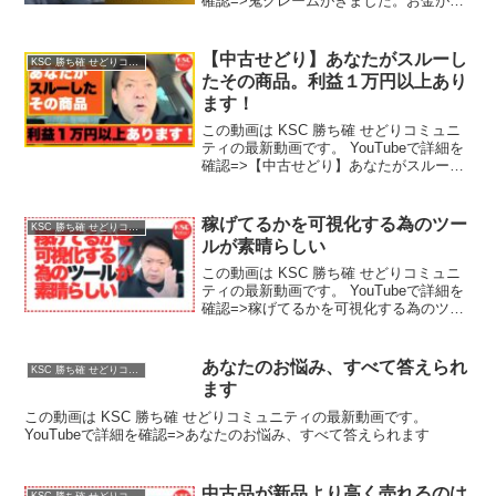
確認=>鬼クレームがきました。お金がな
い中でも稼ぐために安く学ぶ方法
【中古せどり】あなたがスルーし
KSC 勝ち確 せどりコミュニティ
たその商品。利益１万円以上あり
ます！
この動画は KSC 勝ち確 せどりコミュニ
ティの最新動画です。 YouTubeで詳細を
確認=>【中古せどり】あなたがスルーし
たその商品。利益１万円以上あります！
稼げてるかを可視化する為のツー
KSC 勝ち確 せどりコミュニティ
ルが素晴らしい
この動画は KSC 勝ち確 せどりコミュニ
ティの最新動画です。 YouTubeで詳細を
確認=>稼げてるかを可視化する為のツー
ルが素晴らしい
あなたのお悩み、すべて答えられ
KSC 勝ち確 せどりコミュニティ
ます
この動画は KSC 勝ち確 せどりコミュニティの最新動画です。
YouTubeで詳細を確認=>あなたのお悩み、すべて答えられます
中古品が新品より高く売れるのは
KSC 勝ち確 せどりコミュニティ