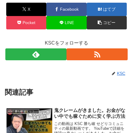
X
Facebook
はてブ
Pocket
LINE
コピー
KSCをフォローする
KSC
関連記事
鬼クレームがきました。お金がな
KSC 勝ち確 せどりコミュニティ
い中でも稼ぐために安く学ぶ方法
この動画は KSC 勝ち確 せどりコミュニ
ティの最新動画です。 YouTubeで詳細を