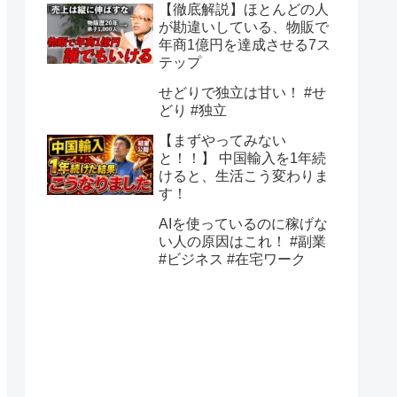
【徹底解説】ほとんどの人
が勘違いしている、物販で
年商1億円を達成させる7ス
テップ
せどりで独立は甘い！ #せ
どり #独立
【まずやってみない
と！！】 中国輸入を1年続
けると、生活こう変わりま
す！
AIを使っているのに稼げな
い人の原因はこれ！ #副業
#ビジネス #在宅ワーク