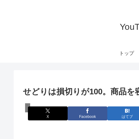
Yo
トップ
せどりは損切りが100。商品
スズキのせどり物販チャンネル
X
Facebook
はてブ