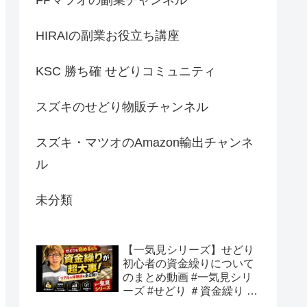
HIRAIの副業お役立ち講座
KSC 勝ち確 せどりコミュニティ
スズキのせどり物販チャンネル
スズキ・マツオのAmazon輸出チャンネ
ル
未分類
【一気見シリーズ】せどり
初心者の資金繰りについて
のまとめ動画 #一気見シリ
ーズ #せどり ＃資金繰り #
初心者