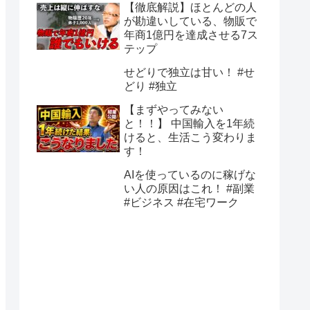
【徹底解説】ほとんどの人
が勘違いしている、物販で
年商1億円を達成させる7ス
テップ
せどりで独立は甘い！ #せ
どり #独立
【まずやってみない
と！！】 中国輸入を1年続
けると、生活こう変わりま
す！
AIを使っているのに稼げな
い人の原因はこれ！ #副業
#ビジネス #在宅ワーク