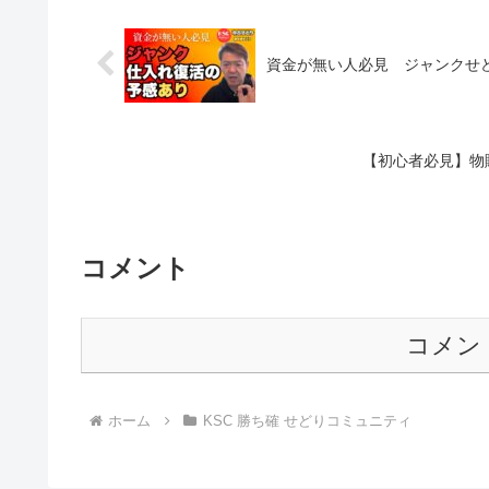
資金が無い人必見 ジャンクせ
【初心者必見】物販
コメント
コメン
ホーム
KSC 勝ち確 せどりコミュニティ