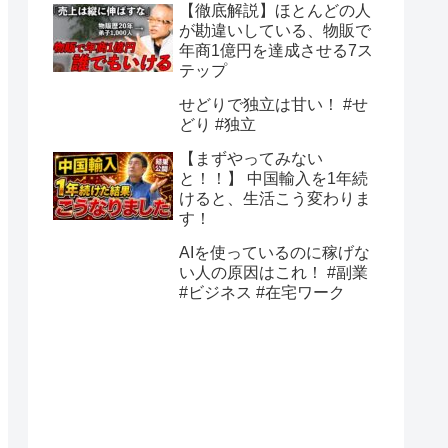
【徹底解説】ほとんどの人
が勘違いしている、物販で
年商1億円を達成させる7ス
テップ
せどりで独立は甘い！ #せ
どり #独立
【まずやってみない
と！！】 中国輸入を1年続
けると、生活こう変わりま
す！
AIを使っているのに稼げな
い人の原因はこれ！ #副業
#ビジネス #在宅ワーク